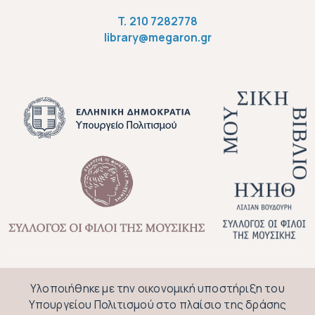
Μετακόμισε στη Βιέννη από τη γενέτειρά του Βόννη σ
T.
210 7282778
library@megaron.gr
Tooltip block
Υλοποιήθηκε με την οικονομική υποστήριξη του
test
Υπουργείου Πολιτισμού στο πλαίσιο της δράσης