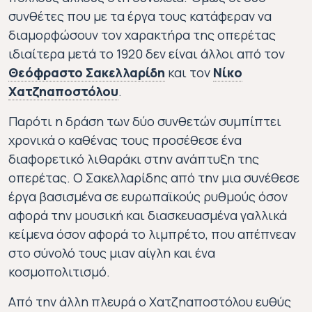
συνθέτες που με τα έργα τους κατάφεραν να
Ο Σπυρίδων Σαμάρας ήταν από τους πιο διάσημους συν
Επιστρέφει στην Ελλάδα και εγκ
διαμορφώσουν τον χαρακτήρα της οπερέτας
Η όπερα Φρόσω του Διονύσιου Λα
ιδιαίτερα μετά το 1920 δεν είναι άλλοι από τον
Θεόφραστο Σακελλαρίδη
και τον
Νίκο
Χατζηαποστόλου
.
Θεόφραστος Σακελλαρίδης
Νίκος Χατζηαποστόλου
Παρότι η δράση των δύο συνθετών συμπίπτει
1883-1950
1884-1941
χρονικά ο καθένας τους προσέθεσε ένα
Ο Θεόφραστος Σακελλαρίδης γεννήθηκε στην Αθή
Το αντίπαλο δέος του Σακελλαρίδη ήτα
διαφορετικό λιθαράκι στην ανάπτυξη της
οπερέτας. Ο Σακελλαρίδης από την μια συνέθεσε
έργα βασισμένα σε ευρωπαϊκούς ρυθμούς όσον
αφορά την μουσική και διασκευασμένα γαλλικά
κείμενα όσον αφορά το λιμπρέτο, που απέπνεαν
στο σύνολό τους μιαν αίγλη και ένα
κοσμοπολιτισμό.
Από την άλλη πλευρά ο Χατζηαποστόλου ευθύς