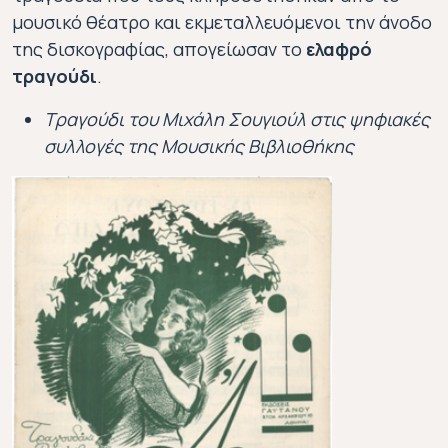
Μιχάλης Σουγιούλ
μουσικό θέατρο και εκμεταλλευόμενοι την άνοδο
1906-1958
της δισκογραφίας, απογείωσαν το
ελαφρό
τραγούδι
.
Μιχάλης Σουγιούλ (καλλιτεχνικό ψευδώνυμο του Μιχ
Τραγούδι του Μιχάλη Σουγιούλ στις ψηφιακές
συλλογές της Μουσικής Βιβλιοθήκης