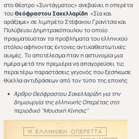
στο θέατρο «Συντάγματος» ανεβαίνει η οπερέτα
του
Θεόφραστου Σακελλαρίδη
«Σία και
αράξαμε» σε λιμπρέτο Στέφανου Γρανίτσα και
Θεόφραστος Σακελλαρίδης
Πολύβειου Δημητρακόπουλου το οποίο
1883-1950
πραγματευόταν τα προβλήματα του ελληνικού
στόλου αφήνοντας έντονες αντικαθεστωτικές
Ο Θεόφραστος Σακελλαρίδης γεννήθηκε στη
αιχμές. Το αποτέλεσμα ήταν η αστυνομία μια
ημέρα μετά την πρεμιέρα να απαγορεύσει τις
περαιτέρω παραστάσεις γεγονός που ξεσήκωσε
θύελλα αντιδράσεων από τον τύπο της εποχής.
Άρθρο Θεόφραστου Σακελλαρίδη για την
δημιουργία της ελληνικής Οπερέτας στο
περιοδικό "Μουσική Κίνησις"