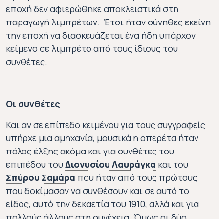
εποχή δεν αφιερώθηκε αποκλειστικά στη
παραγωγή λιμπρέτων. Έτσι ήταν σύνηθες εκείνη
την εποχή να διασκευάζεται ένα ήδη υπάρχον
κείμενο σε λιμπρέτο από τους ίδιους του
συνθέτες.
Οι συνθέτες
Και αν σε επίπεδο κειμένου για τους συγγραφείς
υπήρχε μια αμηχανία, μουσικά η οπερέτα ήταν
πόλος έλξης ακόμα και για συνθέτες του
επιπέδου του
Διονυσίου Λαυράγκα
και του
Σπύρου Σαμάρα
που ήταν από τους πρώτους
Διονύσιος Λαυράγκας
που δοκίμασαν να συνθέσουν και σε αυτό το
Σπυρίδων Σαμάρας
1860-1941
είδος, αυτό την δεκαετία του 1910, αλλά και για
1861-1917
πολλούς άλλους στη συνέχεια. Όμως οι δύο
Ο Διονύσιος Λαυράγκας ήταν ο σ