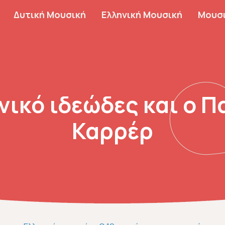
πλοήγηση
Δυτική Μουσική
Ελληνική Μουσική
Μουσ
νικό ιδεώδες και ο 
Καρρέρ