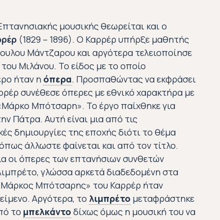
Επτανησιακής μουσικής θεωρείται και ο
ρρέρ
(1829 – 1896). Ο Καρρέρ υπήρξε μαθητής
πουλου Μάντζαρου και αργότερα τελειοποίησε
 του Μιλάνου. Το είδος με το οποίο
ερο ήταν η
όπερα
. Προσπαθώντας να εκφράσει
όπερα (opera)
αρρέρ συνέθεσε όπερες με εθνικό χαρακτήρα με
Από το λατινικό opus, που σημαίνει «έργο». Η όπ
«Μάρκο Μπότσαρη». Το έργο παίχθηκε για
ην Πάτρα. Αυτή είναι μια από τις
ές δημιουργίες της εποχής διότι το θέμα
 όπως άλλωστε φαίνεται και από τον τίτλο.
ια οι όπερες των επτανήσιων συνθετών
λιμπρέτο, γλώσσα αρκετά διαδεδομένη στα
 «Μάρκος Μπότσαρης» του Καρρέρ ήταν
κείμενο. Αργότερα, το
λιμπρέτο
μεταφράστηκε
λιμπρέτο (libretto)
από το
μπελκάντο
δίχως όμως η μουσική του να
μπελ κάντο (ιταλ. bel canto)
Στα ιταλικά σημαίνει «μικρό βιβλ