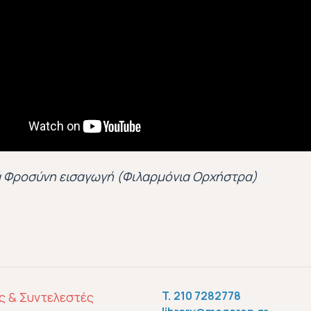
 Φροσύνη εισαγωγή (Φιλαρμόνια Ορχήστρα)
ΣΈΛΙΔΟΥ
ς & Συντελεστές
T.
210 7282778