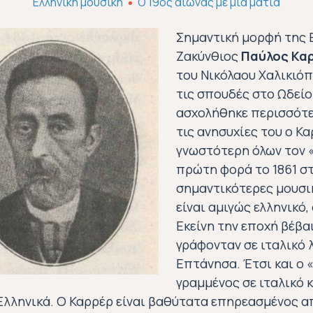
Ελληνική μουσική
Ο 19ος αιώνας με μια ματιά
Σημαντική μορφή της 
Ζακύνθιος
Παύλος Κα
του Νικόλαου Χαλικιό
τις σπουδές στο Ωδείο
ασχολήθηκε π
ερισσότ
τις ανησυχίες του ο Κ
γνωστότερη όλων τον 
πρώτη φορά το 1861 στ
σημαντικότερες μουσικ
είναι αμιγώς ελληνικό,
Εκείνη την εποχή βέβα
γράφονταν σε ιταλικό 
Επτάνησα. Έτσι και ο
γραμμένος σε ιταλικό 
 Ελληνικά. Ο Καρρέρ είναι βαθύτατα επηρεασμένος 