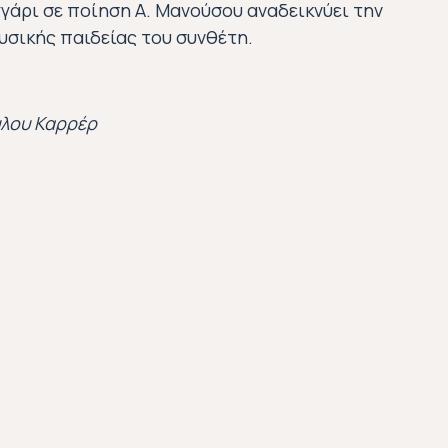
γάρι σε ποίηση Α. Μανούσου αναδεικνύει την
Σημαίνει όμορφο τραγούδι και χαρακτηρίζει τις ευκ
υσικής παιδείας του συνθέτη.
αύλου Καρρέρ