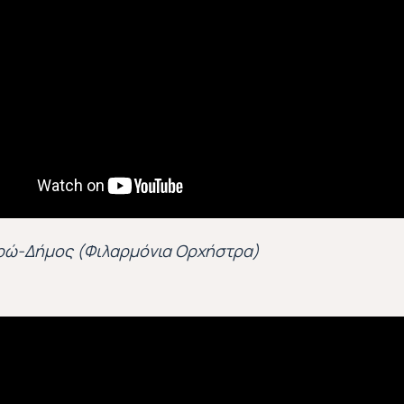
ρώ-Δήμος (Φιλαρμόνια Ορχήστρα)